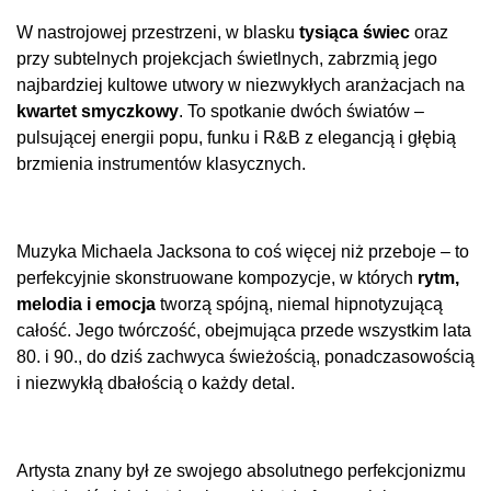
W nastrojowej przestrzeni, w blasku
tysiąca świec
oraz
przy subtelnych projekcjach świetlnych, zabrzmią jego
najbardziej kultowe utwory w niezwykłych aranżacjach na
kwartet smyczkowy
. To spotkanie dwóch światów –
pulsującej energii popu, funku i R&B z elegancją i głębią
brzmienia instrumentów klasycznych.
Muzyka Michaela Jacksona to coś więcej niż przeboje – to
perfekcyjnie skonstruowane kompozycje, w których
rytm,
melodia i emocja
tworzą spójną, niemal hipnotyzującą
całość. Jego twórczość, obejmująca przede wszystkim lata
80. i 90., do dziś zachwyca świeżością, ponadczasowością
i niezwykłą dbałością o każdy detal.
Artysta znany był ze swojego absolutnego perfekcjonizmu