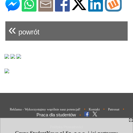
«
powrót
•
•
•
Reklama - Wykorzystajmy wspólnie nasz potencjał!
Kontakt
Patronat
Praca dla studentów
•
Polityka Prywatności