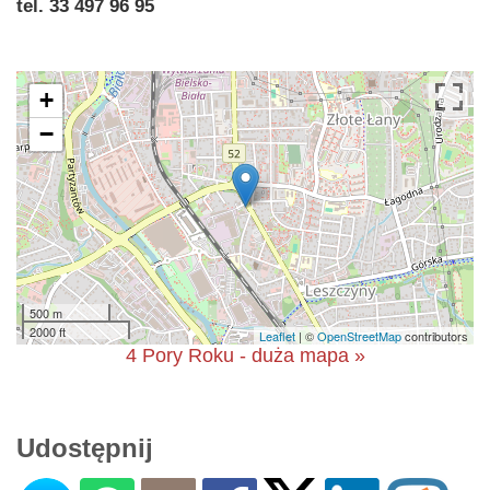
tel. 33 497 96 95
+
−
500 m
2000 ft
Leaflet
| ©
OpenStreetMap
contributors
4 Pory Roku - duża mapa »
Udostępnij