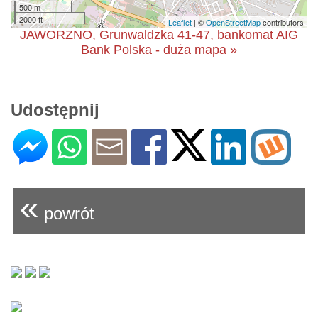
500 m
2000 ft
Leaflet
| ©
OpenStreetMap
contributors
JAWORZNO, Grunwaldzka 41-47, bankomat AIG
Bank Polska - duża mapa »
Udostępnij
«
powrót