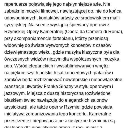
repertuarze pojawią się jego najsłynniejsze arie. Nie
zabraknie muzyki filmowej, nawiązującej do, nie do końca
udowodnionych, kontaktów artysty ze środowiskiem mafii
sycylijskiej. Na scenie wystąpią śpiewacy operowi z
Rzymskiej Opery Kameralnej (Opera da Camera di Roma),
przy akompaniamencie fortepianu, którzy przeniosą
widownię do świata wytwornych koncertów z czasów
dziewiętnastego wieku, gdzie muzyka klasyczna była dla
ówczesnych widzów niczym dla współczesnych muzyka
pop. Wśród eleganckich i wysublimowanych wnętrz
najpiękniejszych polskich sal koncertowych pałaców i
zamków będą rozbrzmiewać nowatorskie i niepowtarzalne
aranżacje utworów Franka Sinatry w stylu operowym i
jazzowym. Miejsca z duszą historyczną rozświetlone
blaskiem świec nawiązują do eleganckich salonów
arystokracji, ale także oper w Rzymie, gdzie powstała
inicjatywa zorganizowania tego koncertu. Kameralne
przestrzenie i niepowtarzalne akustyczne brzmienia są
dostępne dla niewielkiego grona, z racji miejsc z