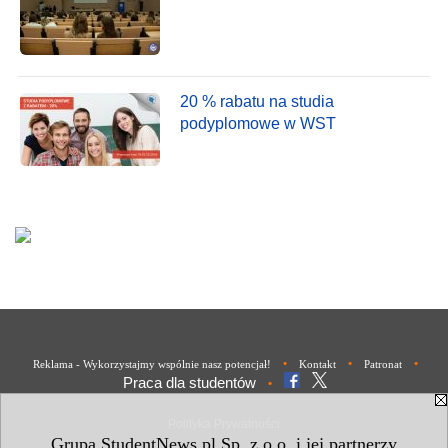
20 % rabatu na studia
podyplomowe w WST
•
•
•
Reklama - Wykorzystajmy wspólnie nasz potencjał!
Kontakt
Patronat
Praca dla studentów
•
Polityka Prywatności
Grupa StudentNews.pl Sp. z o.o. i jej partnerzy