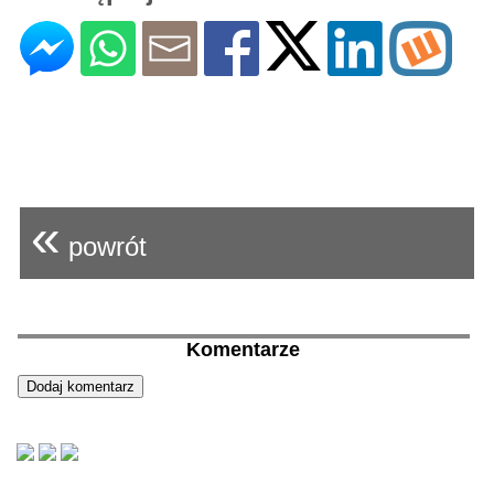
«
powrót
Komentarze