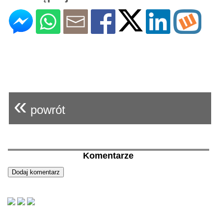
«
powrót
Komentarze