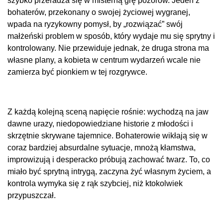
szybko przeradza się w misterną grę pozorów. Jeden z
bohaterów, przekonany o swojej życiowej wygranej,
wpada na ryzykowny pomysł, by „rozwiązać” swój
małżeński problem w sposób, który wydaje mu się sprytny i
kontrolowany. Nie przewiduje jednak, że druga strona ma
własne plany, a kobieta w centrum wydarzeń wcale nie
zamierza być pionkiem w tej rozgrywce.
Z każdą kolejną sceną napięcie rośnie: wychodzą na jaw
dawne urazy, niedopowiedziane historie z młodości i
skrzętnie skrywane tajemnice. Bohaterowie wikłają się w
coraz bardziej absurdalne sytuacje, mnożą kłamstwa,
improwizują i desperacko próbują zachować twarz. To, co
miało być sprytną intrygą, zaczyna żyć własnym życiem, a
kontrola wymyka się z rąk szybciej, niż ktokolwiek
przypuszczał.