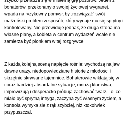
szybko przeradza się w misterną grę pozorów. Jeden z
bohaterów, przekonany o swojej życiowej wygranej,
wpada na ryzykowny pomysł, by „rozwiązać” swój
małżeński problem w sposób, który wydaje mu się sprytny i
kontrolowany. Nie przewiduje jednak, że druga strona ma
własne plany, a kobieta w centrum wydarzeń wcale nie
zamierza być pionkiem w tej rozgrywce.
Z każdą kolejną sceną napięcie rośnie: wychodzą na jaw
dawne urazy, niedopowiedziane historie z młodości i
skrzętnie skrywane tajemnice. Bohaterowie wikłają się w
coraz bardziej absurdalne sytuacje, mnożą kłamstwa,
improwizują i desperacko próbują zachować twarz. To, co
miało być sprytną intrygą, zaczyna żyć własnym życiem, a
kontrola wymyka się z rąk szybciej, niż ktokolwiek
przypuszczał.