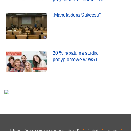
„Manufaktura Sukcesu”
20 % rabatu na studia
podyplomowe w WST
•
•
•
Reklama - Wykorzystajmy wspólnie nasz potencjał!
Kontakt
Patronat