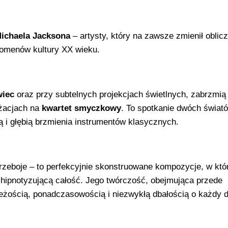
ichaela Jacksona
– artysty, który na zawsze zmienił oblic
enomenów kultury XX wieku.
wiec
oraz przy subtelnych projekcjach świetlnych, zabrzmią
nżacjach na
kwartet smyczkowy
. To spotkanie dwóch świat
ją i głębią brzmienia instrumentów klasycznych.
rzeboje – to perfekcyjnie skonstruowane kompozycje, w któ
 hipnotyzującą całość. Jego twórczość, obejmująca przede
ieżością, ponadczasowością i niezwykłą dbałością o każdy d