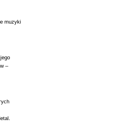
ze muzyki
 jego
ów –
rych
etal.