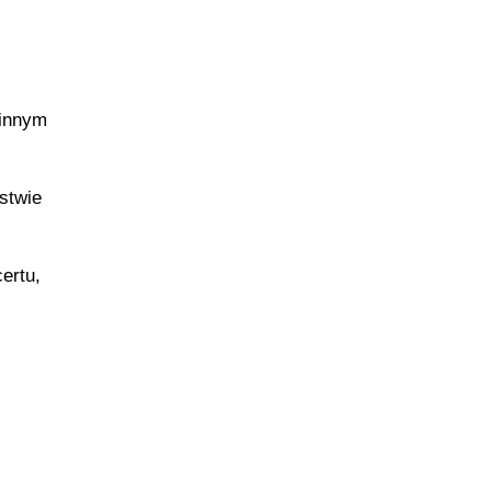
 innym
stwie
ertu,