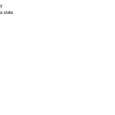
ły
a stała