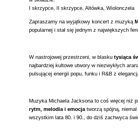
I skrzypce, II skrzypce, Altówka, Wiolonczela
Zapraszamy na wyjątkowy koncert z muzyką
M
popularnej i stał się jednym z największych f
W nastrojowej przestrzeni, w blasku
tysiąca ś
najbardziej kultowe utwory w niezwykłych ara
pulsującej energii popu, funku i R&B z eleganc
Muzyka Michaela Jacksona to coś więcej niż p
rytm, melodia i emocja
tworzą spójną, niemal
wszystkim lata 80. i 90., do dziś zachwyca św