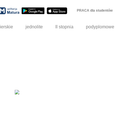
PRACA dla studentów
ierskie
jednolite
II stopnia
podyplomowe