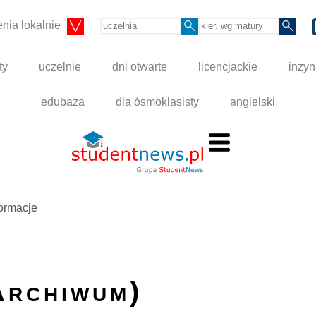
nia lokalnie
ty
uczelnie
dni otwarte
licencjackie
inżyn
edubaza
dla ósmoklasisty
angielski
formacje
Archiwum)