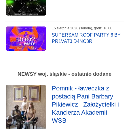
15 sierpnia 2026 (sobota), godz. 16:00
SUPERSAM ROOF PARTY 6 BY
PR1VAT3 D4NC3R
NEWSY woj. śląskie - ostatnio dodane
Pomnik - ławeczka z
postacią Pani Barbary
Pikiewicz Założycielki i
Kanclerza Akademii
WSB