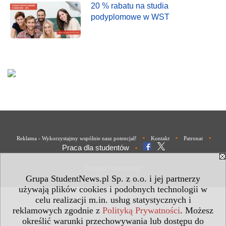
20 % rabatu na studia
podyplomowe w WST
•
•
•
Reklama - Wykorzystajmy wspólnie nasz potencjał!
Kontakt
Patronat
Praca dla studentów
•
Polityka Prywatności
Grupa StudentNews.pl Sp. z o.o. i jej partnerzy
używają plików cookies i podobnych technologii w
celu realizacji m.in. usług statystycznych i
reklamowych zgodnie z
Polityką Prywatności
. Możesz
określić warunki przechowywania lub dostępu do