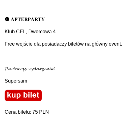
🌚 𝐀𝐅𝐓𝐄𝐑𝐏𝐀𝐑𝐓𝐘
Klub CEL, Dworcowa 4
Free wejście dla posiadaczy biletów na główny event.
𝓟𝓪𝓻𝓽𝓷𝓮𝓻𝔃𝔂 𝔀𝔂𝓭𝓪𝓻𝔃𝓮𝓷𝓲𝓪:
Supersam
Cena biletu: 75 PLN